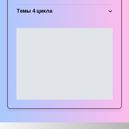
Темы 4 цикла
Психоанализ беременности и родов.
Дородовое формирование
психологических структур. Работа
с беременными и особенности
ведения материнско-детской пары до 3
лет (тодлеровские группы).
Методики и техники детской
и подростковой психодинамической
психотерапии. Их взаимосвязь
с методиками и техниками работы
с взрослыми.
Особенности работы с родителями
в структуре детской и подростковой
психоаналитической психотерапии
способы вмешательства.
Работа с родительскими, супружескими
и родительско-детскими парами.